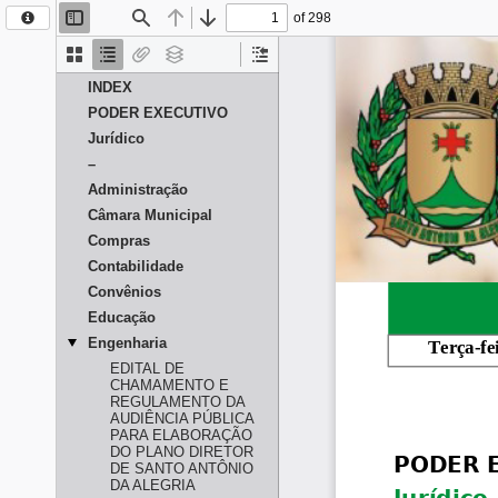
Santo
Antonio
da
Alegria
- São
Paulo
Edição:
868
Postado
em:
05/05/2026
Certificado:
MUNICIPIO
DE
SANTO
ANTONIO
DA
ALEGRIA:45302130000117,
AC
SyngularID
Multipla
-
ICP-