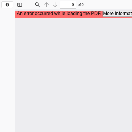
Sumidouro
- Rio
de
Janeiro
Edição:
1268
Extra
Postado
em:
06/03/2025
Certificado:
MUNICIPIO
DE
SUMIDOURO:32165706000108,
AC
DIGITAL
MULTIPLA
G1 -
ICP-
Brasil
Válido