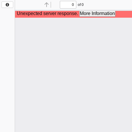
Nova
Friburgo
- Rio
de
Janeiro
Edição:
1864
Extra
Postado
em:
13/03/2024
Certificado:
MUNICIPIO
DE
NOVA
FRIBURGO:28606630000123,
AC
CNDL
RFB
v3 -
ICP-
Brasil